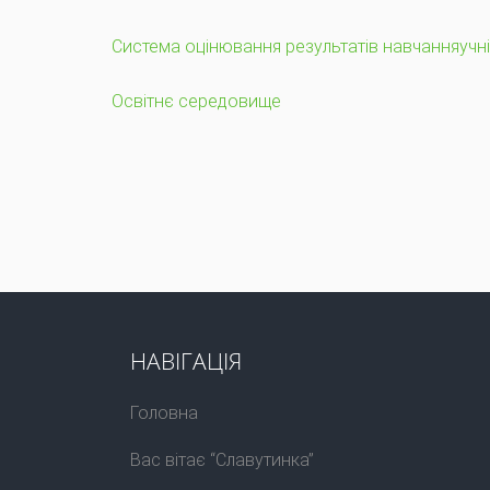
Система оцінювання результатів навчанняучн
Освітнє середовище
НАВІГАЦІЯ
Головна
Вас вітає “Славутинка”