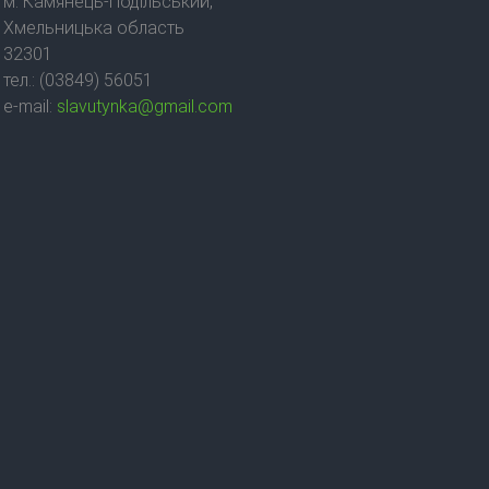
м. Камянець-Подільський,
Хмельницька область
32301
тел.: (03849) 56051
e-mail:
slavutynka@gmail.com