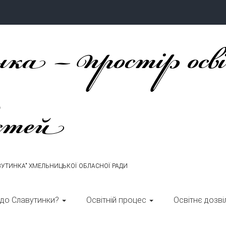
ка – простір осв
стей
ВУТИНКА" ХМЕЛЬНИЦЬКОЇ ОБЛАСНОЇ РАДИ
 до Славутинки?
Освітній процес
Освітнє дозві