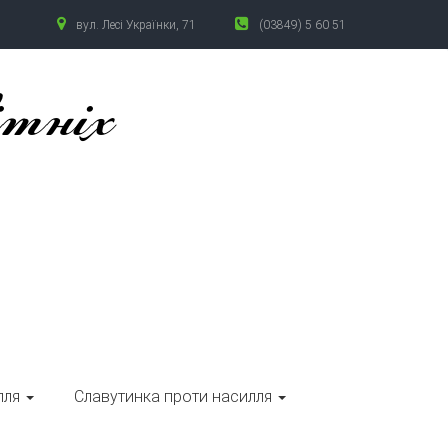
вул. Лесі Українки, 71
(03849) 5 60 51
ітніх
лля
Славутинка проти насилля