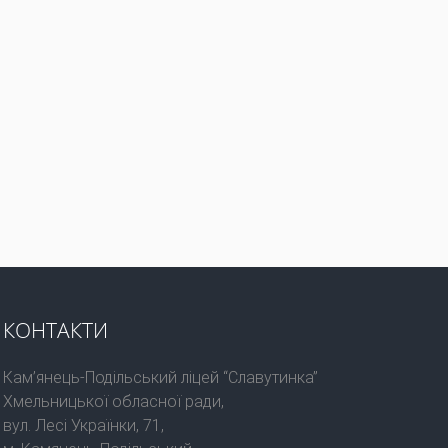
КОНТАКТИ
Кам’янець-Подільський ліцей “Славутинка”
Хмельницької обласної ради,
вул. Лесі Українки, 71,