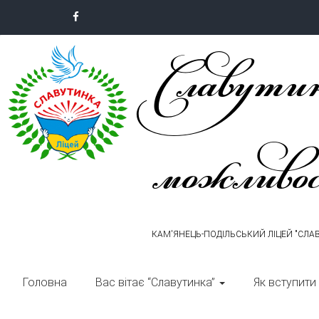
Skip
to
Славутин
content
можливо
КАМ'ЯНЕЦЬ-ПОДІЛЬСЬКИЙ ЛІЦЕЙ "СЛА
Головна
Вас вітає “Славутинка”
Як вступити