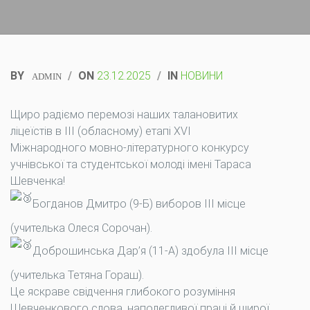
BY
/
ON
23.12.2025
/
IN
НОВИНИ
ADMIN
Щиро радіємо перемозі наших талановитих
ліцеїстів в ІІІ (обласному) етапі ХVІ
Міжнародного мовно-літературного конкурсу
учнівської та студентської молоді імені Тараса
Шевченка!
Богданов Дмитро (9-Б) виборов ІІІ місце
(учителька Олеся Сорочан).
Доброшинська Дар’я (11-А) здобула ІІІ місце
(учителька Тетяна Гораш).
Це яскраве свідчення глибокого розуміння
Шевченкового слова, наполегливої праці й щирої