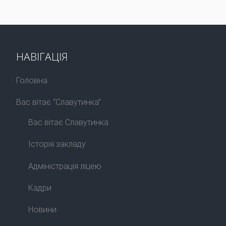
НАВІГАЦІЯ
Головна
Вас вітає “Славутинка”
Вас вітає Славутинка
Історія закладу
Адміністрація ліцею
Кадри
Новини