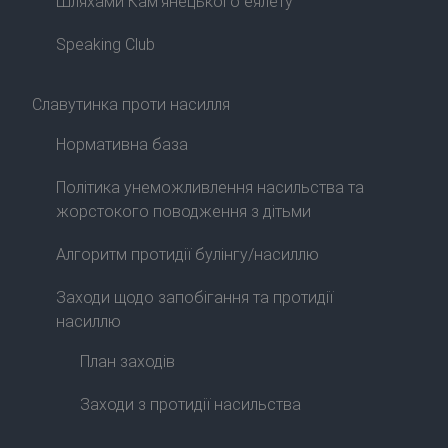
Шляхами Кам’янецького еялету
Speaking Club
Славутинка проти насилля
Нормативна база
Політика унеможливлення насильства та
жорстокого поводження з дітьми
Алгоритм протидії булінгу/насиллю
Заходи щодо запобігання та протидії
насиллю
План заходів
Заходи з протидії насильства