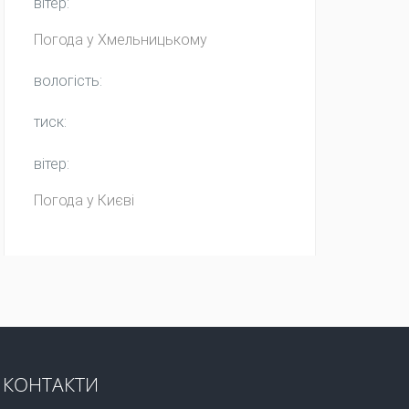
вітер:
Погода у
Хмельницькому
вологість:
тиск:
вітер:
Погода у Києві
КОНТАКТИ