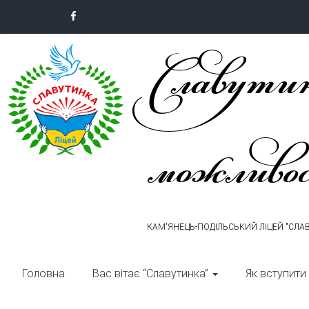
Skip
to
Славутин
content
можливо
КАМ'ЯНЕЦЬ-ПОДІЛЬСЬКИЙ ЛІЦЕЙ "СЛА
Головна
Вас вітає “Славутинка”
Як вступити