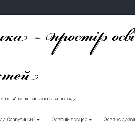
ка – простір осв
стей
ВУТИНКА" ХМЕЛЬНИЦЬКОЇ ОБЛАСНОЇ РАДИ
 до Славутинки?
Освітній процес
Освітнє дозві