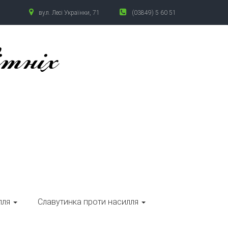
вул. Лесі Українки, 71
(03849) 5 60 51
ітніх
лля
Славутинка проти насилля