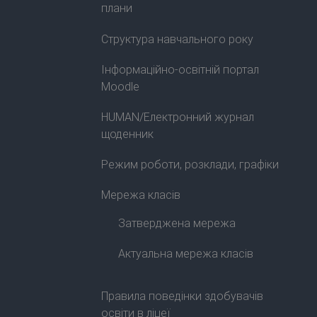
плани
Структура навчального року
Інформаційно-освітній портал
Moodle
HUMAN/Електронний журнал
щоденник
Режим роботи, розклади, графіки
Мережа класів
Затверджена мережа
Актуальна мережа класів
Правила поведінки здобувачів
освіти в ліцеї