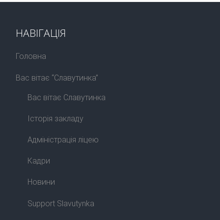
НАВІГАЦІЯ
Головна
Вас вітає “Славутинка”
Вас вітає Славутинка
Історія закладу
Адміністрація ліцею
Кадри
Новини
Support Slavutynka