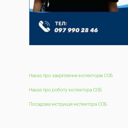
Наказ про закріплення інспекторів СОБ
Наказ про роботу інспектора СОБ
Посадова інструкція інспектора СОБ