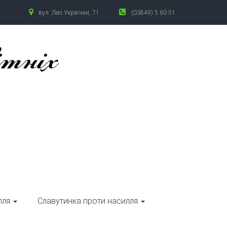
вул. Лесі Українки, 71
(03849) 5 60 51
ітніх
лля
Славутинка проти насилля