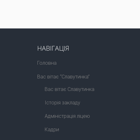
НАВІГАЦІЯ
Головна
Вас вітає “Славутинка”
Вас вітає Славутинка
Історія закладу
Адміністрація ліцею
Кадри