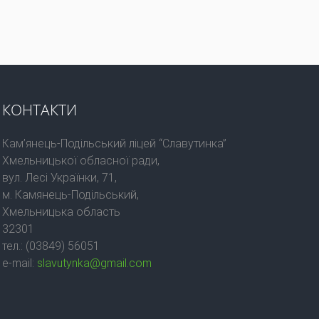
КОНТАКТИ
Кам’янець-Подільський ліцей “Славутинка”
Хмельницької обласної ради,
вул. Лесі Українки, 71,
м. Камянець-Подільський,
Хмельницька область
32301
тел.: (03849) 56051
e-mail:
slavutynka@gmail.com