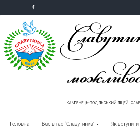
Skip
to
Славутин
content
можливо
КАМ'ЯНЕЦЬ-ПОДІЛЬСЬКИЙ ЛІЦЕЙ "СЛА
Головна
Вас вітає “Славутинка”
Як вступити