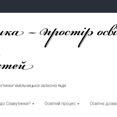
ка – простір осв
стей
ВУТИНКА" ХМЕЛЬНИЦЬКОЇ ОБЛАСНОЇ РАДИ
 до Славутинки?
Освітній процес
Освітнє дозві