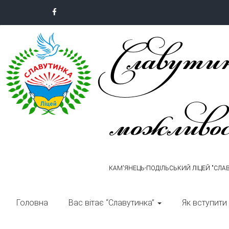
Skip
to
Славутин
content
можливо
КАМ'ЯНЕЦЬ-ПОДІЛЬСЬКИЙ ЛІЦЕЙ "СЛА
Головна
Вас вітає “Славутинка”
Як вступити