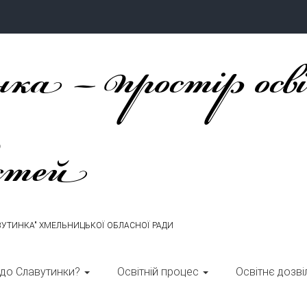
ка – простір осв
стей
ВУТИНКА" ХМЕЛЬНИЦЬКОЇ ОБЛАСНОЇ РАДИ
 до Славутинки?
Освітній процес
Освітнє дозві