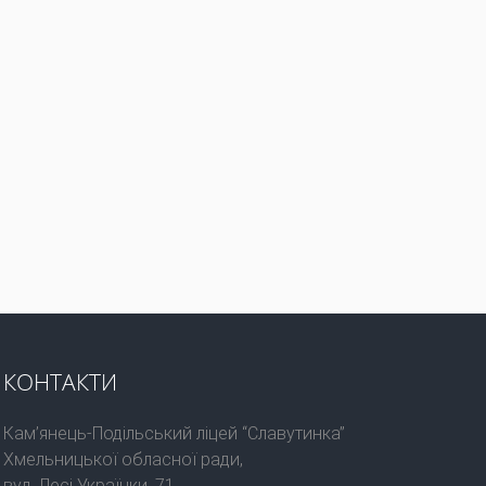
КОНТАКТИ
Кам’янець-Подільський ліцей “Славутинка”
Хмельницької обласної ради,
вул. Лесі Українки, 71,