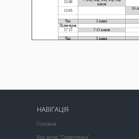
НАВІГАЦІЯ
Головна
Вас вітає “Славутинка”