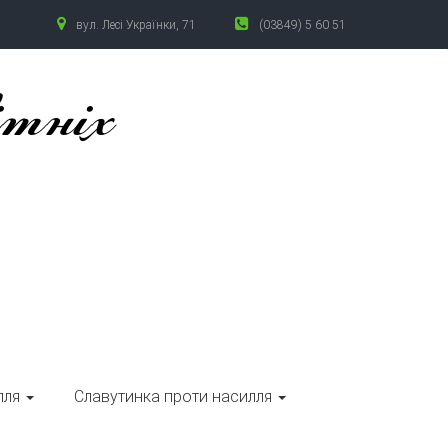
вул. Лесі Українки, 71
(03849) 5 60 51
ітніх
лля
Славутинка проти насилля