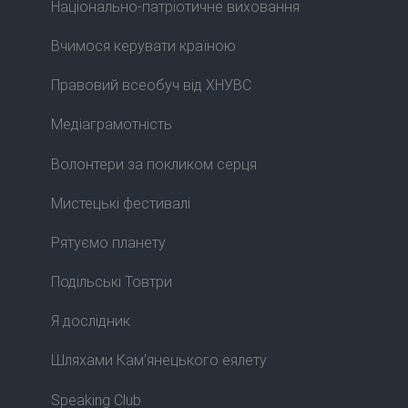
Національно-патріотичне виховання
Вчимося керувати країною
Правовий всеобуч від ХНУВС
Медіаграмотність
Волонтери за покликом серця
Мистецькі фестивалі
Рятуємо планету
Подільські Товтри
Я дослідник
Шляхами Кам’янецького еялету
Speaking Club