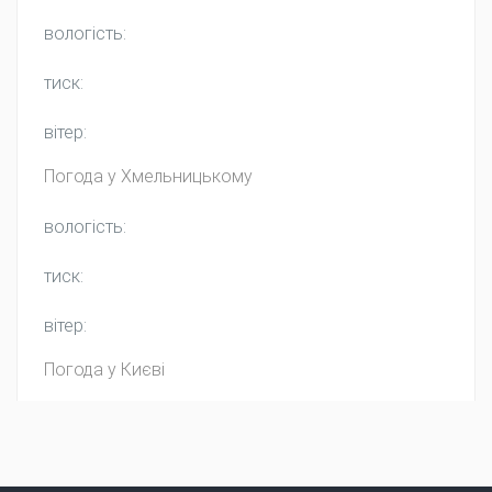
вологість:
тиск:
вітер:
Погода у
Хмельницькому
вологість:
тиск:
вітер:
Погода у Києві