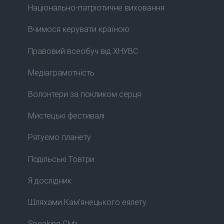
Національно-патріотичне виховання
Вчимося керувати країною
Правовий всеобуч від ХНУВС
Медіаграмотність
Волонтери за покликом серця
Мистецькі фестивалі
Рятуємо планету
Подільські Товтри
Я дослідник
Шляхами Кам’янецького еялету
Speaking Club