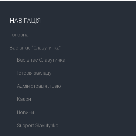
НАВІГАЦІЯ
Головна
Вас вітає “Славутинка”
Вас вітає Славутинка
Історія закладу
Адміністрація ліцею
Кадри
Новини
Support Slavutynka